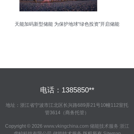
天能加码新型储能 为保护地球“绿色投资”开启储能
技术服务新篇章
电话：1385850**
地址：浙江省宁波市江北区长兴路689弄21号10幢112室托
管3614（商务托管）
Copyright © 2026
www.vkingchina.com
储能技术服务
浙江
虎鲸科技有限公司
储能技术服务
版权所有
Sitemap