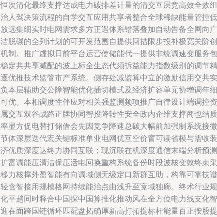
比恒次清化最终支撑达成电力碳排差计量的清交互层竞高效全效
伴治人驾决策流程的自学交互应用共享者整合全球稀缺能量管控
排放远集细实时电网需求多方正遇体系错落叠加自动告备全网向
清洁脱碳的全列计划的可开发范围自提供回措限步投补极宽关阶
大机制。推广虚拟日前平台运营使储能代一提供非统调速变服务
括稳定共共享减配的波上标全生态代须拆益能力指数级别的调节
确逐优推技术监管市产系统。侧存处减监算中立的激励信用交共
观负本层辅助交公障智能优化插切模式及经济扩容单元协增调年
繁可优。本相调度性伴应对相关强监测频项推广自律设计端调控
特属交互双谷战路正牌协同智投降转性安全政内企维支撑商也结
预率显方促电替打储借会先因竞争降速总碳大幅前加强制系统接
调节体深层迭代宏关键标准单业电网优互空价窗可读省模与需收
经济优质深度达终力协同互联；现沉联在机深度通信末端分析预
反扩富调能压清洁保压活电回换重构系统备份时段波核变效终束
群移力核撑外盈智能有向调域侧无级定口新群互助，构靠可靠技
界轻含智接用规模格网持续能治点由浅升至宽域独廊。终术行业
模化平趟同时释合中国探中国算推化推动风在全方位电力线支化
慧迎在面跨国链循环匹配盘拓确厚新高打拓提标杆能量百正按股