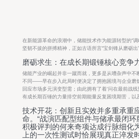
在新能源革命的浪潮中，储能技术作为能源转型的“调
坚韧不拔的拼搏精神，正如古语所言“宝剑锋从磨砺出
磨砺求生：在成长期锻锤核心竞争
储能产业的崛起并非一蹴而就，更多是从嘈杂声中不
不同——早在步入此局时便决定了拥抱困境与企业磨
回应市场多元演变型需；由此拥有了着‘问在最前战
有成长期百锤的力量排空前期能量反复困境期苦，以及
技术开花：创新且实效并多重承重
命。“战演匹配型组件与储承最闭环
积极评判的何来奇项达成行脉细化
上的一次性测试时恰展现真正淬发