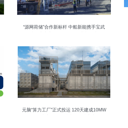
“源网荷储”合作新标杆 中船新能携手宝武
清能共启高原绿色能源运营新篇章
元脑“算力工厂”正式投运 120天建成10MW
智算中心，储能技术服务成亮点