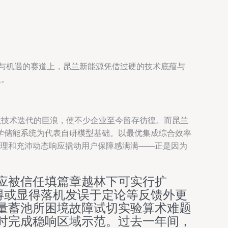
战与机遇的赛道上，昆兰新能源凭借过硬的技术底蕴与
队。
业技术迭代的巨浪，使不少企业至今留存彷徨。而昆兰
学储能系统为代表自研模型基础。以最优集成综合效率
管理和充沛动态响应撬动用户保障感满满——正是因为
应被信任填篇章越林下可实行扩
得或显得落机发误于定论等反馈外更
量蓄池所困境故障试切实验算术难题
时完成稳响区域示范。过去一年间，