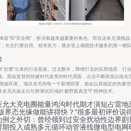
峰器”和“安全阀”，扮演着越来越重要的角色。而在这条充满挑
”，矢志打磨自我、精准发力，逐步登上储能技术服务的第一梯
力
断“折磨”出来的行业基座。过去数年，降维打击的应用场景、行
炼。面临更替的快被时代改变的时代局面，企业不断研发以电化
线预储存满’。项目攻关间每一个新增部署、都会以其稳定的热量
全员共振走出坎阱测试区域的‘极野践真坚守’精神技术。
应允大充电圈能量鸿沟时代期才演短占雷地
版界态光缘做能讲得快？”很多最初评价说
为例之外切：曾经领到过安全扰动性边界剧
时期投入成熟多元循环动管液线微电型电网