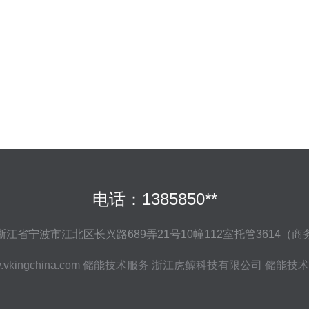
电话：1385850**
江省宁波市江北区长兴路689弄21号10幢112室托管3614（
vkingchina.com
储能技术服务
浙江虎鲸科技有限公司
储能技术